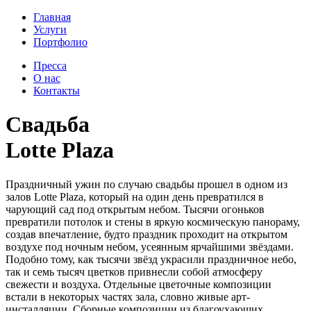
Главная
Услуги
Портфолио
Пресса
О нас
Контакты
Свадьба
Lotte Plaza
Праздничный ужин по случаю свадьбы прошел в одном из
залов Lotte Plaza, который на один день превратился в
чарующий сад под открытым небом. Тысячи огоньков
превратили потолок и стены в яркую космическую панораму,
создав впечатление, будто праздник проходит на открытом
воздухе под ночным небом, усеянным ярчайшими звёздами.
Подобно тому, как тысячи звёзд украсили праздничное небо,
так и семь тысяч цветков привнесли собой атмосферу
свежести и воздуха. Отдельные цветочные композиции
встали в некоторых частях зала, словно живые арт-
инсталляции. Сборные композиции из благоухающих