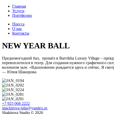
Главная
Услуги
Портфолио
Пресса
О нас
Контакты
NEW YEAR BALL
Предновогодний бал, прошёл в Barvikha Luxury Village – прекр
перевоплотился в театр. Для создания нужного графичного си
колонном зале. «Вдохновение рождается здесь и сейчас. Я смо
— Юлия Шакирова
+7 925 068 2222
shackirova-julia@yandex.ru
Shakirova Studio © 2026