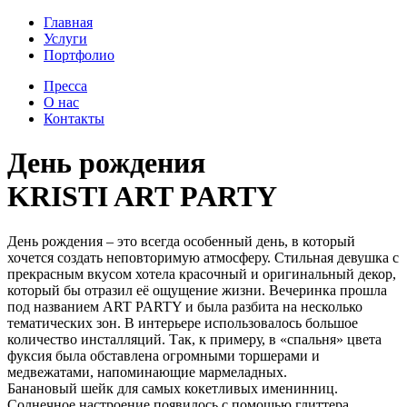
Главная
Услуги
Портфолио
Пресса
О нас
Контакты
День рождения
KRISTI ART PARTY
День рождения – это всегда особенный день, в который
хочется создать неповторимую атмосферу. Стильная девушка с
прекрасным вкусом хотела красочный и оригинальный декор,
который бы отразил её ощущение жизни. Вечеринка прошла
под названием ART PARTY и была разбита на несколько
тематических зон. В интерьере использовалось большое
количество инсталляций. Так, к примеру, в «спальня» цвета
фуксия была обставлена огромными торшерами и
медвежатами, напоминающие мармеладных.
Банановый шейк для самых кокетливых именинниц.
Солнечное настроение появилось с помощью глиттера,