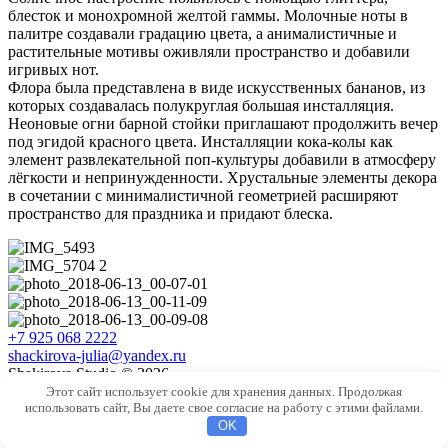
блесток и монохромной желтой гаммы. Молочные ноты в
палитре создавали градацию цвета, а анималистичные и
растительные мотивы оживляли пространство и добавили
игривых нот.
Флора была представлена в виде искусственных бананов, из
которых создавалась полукруглая большая инсталляция.
Неоновые огни барной стойки приглашают продолжить вечер
под эгидой красного цвета. Инсталляции кока-колы как
элемент развлекательной поп-культуры добавили в атмосферу
лёгкости и непринужденности. Хрустальные элементы декора
в сочетании с минималистичной геометрией расширяют
пространство для праздника и придают блеска.
+7 925 068 2222
shackirova-julia@yandex.ru
Shakirova Studio © 2026
Оформление праздников
Этот сайт использует cookie для хранения данных. Продолжая
использовать сайт, Вы даете свое согласие на работу с этими файлами.
+
OK