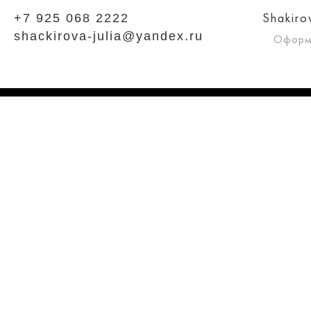
+7 925 068 2222
Shakiro
shackirova-julia@yandex.ru
Оформ