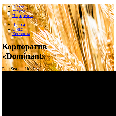
Главная
Услуги
Портфолио
Пресса
О нас
Контакты
Корпоратив
«Dominant»
Four Seasons Hotel