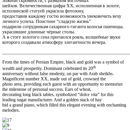
ложной скромности, с размахом восточных
шейхов. Величественная цифра XX, исполненная в золоте,
исполинской статуей украсила фотозону,
предоставив каждому гостю возможность увековечить веху
личного успеха. Поистине “сладкую жизнь”
подарили сотрудникам сахарного гиганта колосья пшеницы,
украсившие длинные чёрные столы.
А в стоге золотого сена притаился рояль, волшебные звуки
которого создавали атмосферу элегантности вечера.
_______________________________________________________
From the times of Persian Empire, black and gold was a symbol of
th
wealth and prosperity. Dominant celebrated its 20
anniversary without false modesty, on par with Arab sheikhs.
Magnificent number XX, made out of gold, crowned the
photo area, providing each guest with an opportunity to memorize
the milestone of personal success. Ears of wheat,
decorating long black tables, symbolized “dolce vita” for this
leading sugar manufacturer. And a golden stack of hay
hid a grand piano, which filled this elegant evening with enchanting
melodies.