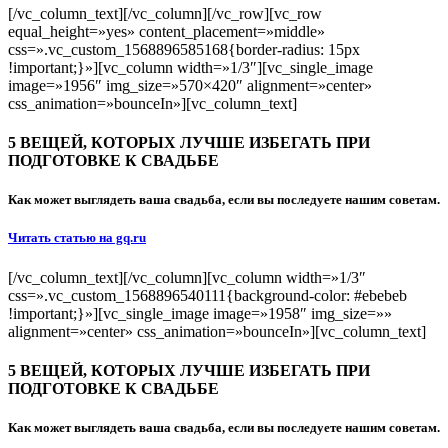
[/vc_column_text][/vc_column][/vc_row][vc_row
equal_height=»yes» content_placement=»middle»
css=».vc_custom_1568896585168{border-radius: 15px
!important;}»][vc_column width=»1/3″][vc_single_image
image=»1956″ img_size=»570×420″ alignment=»center»
css_animation=»bounceIn»][vc_column_text]
5 ВЕЩЕЙ, КОТОРЫХ ЛУЧШЕ ИЗБЕГАТЬ ПРИ
ПОДГОТОВКЕ К СВАДЬБЕ
Как может выглядеть ваша свадьба, если вы последуете нашим советам.
Читать статью на gq.ru
[/vc_column_text][/vc_column][vc_column width=»1/3″
css=».vc_custom_1568896540111{background-color: #ebebeb
!important;}»][vc_single_image image=»1958″ img_size=»»
alignment=»center» css_animation=»bounceIn»][vc_column_text]
5 ВЕЩЕЙ, КОТОРЫХ ЛУЧШЕ ИЗБЕГАТЬ ПРИ
ПОДГОТОВКЕ К СВАДЬБЕ
Как может выглядеть ваша свадьба, если вы последуете нашим советам.