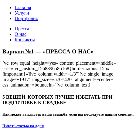
Главная
Услуги
Портфолио
Пресса
О нас
Контакты
Вариант№1 — «ПРЕССА О НАС»
[vc_row equal_height=»yes» content_placement=»middle»
css=».vc_custom_1568896585168{border-radius: 15px
!important;}»][vc_column width=»1/3″][vc_single_image
image=»1917″ img_size=»570×420″ alignment=»center»
css_animation=»bounceIn»][vc_column_text]
5 ВЕЩЕЙ, КОТОРЫХ ЛУЧШЕ ИЗБЕГАТЬ ПРИ
ПОДГОТОВКЕ К СВАДЬБЕ
Как может выглядеть ваша свадьба, если вы последуете нашим советам.
Читать статью на gq.ru