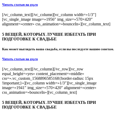
Читать статью на gq.ru
[/vc_column_text][/vc_column][vc_column width=»1/3″]
[vc_single_image image=»1956″ img_size=»570×420″
alignment=»center» css_animation=»bounceIn»][vc_column_text]
5 ВЕЩЕЙ, КОТОРЫХ ЛУЧШЕ ИЗБЕГАТЬ ПРИ
ПОДГОТОВКЕ К СВАДЬБЕ
Как может выглядеть ваша свадьба, если вы последуете нашим советам.
Читать статью на gq.ru
[/vc_column_text][/vc_column][/vc_row][vc_row
equal_height=»yes» content_placement=»middle»
css=».vc_custom_1568896585168{border-radius: 15px
!important;}»][vc_column width=»1/3″][vc_single_image
image=»1941″ img_size=»570×420″ alignment=»center»
css_animation=»bounceIn»][vc_column_text]
5 ВЕЩЕЙ, КОТОРЫХ ЛУЧШЕ ИЗБЕГАТЬ ПРИ
ПОДГОТОВКЕ К СВАДЬБЕ